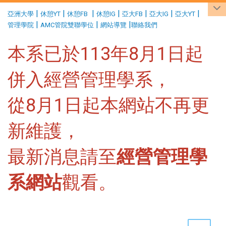
:::
|
|
|
|
|
|
|
亞洲大學
休憩YT
休憩FB
休憩IG
亞大FB
亞大IG
亞大YT
|
|
|
管理學院
AMC管院雙聯學位
網站導覽
聯絡我們
本系已於113年8月1日起
併入經營管理學系，
從8月1日起本網站不再更
新維護，
最新消息請至
經營管理學
系網站
觀看。