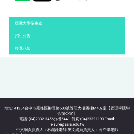
:::
亞洲大學招生處
招生公告
授課花絮
地址: 41354台中市霧峰區柳豐路500號管理大樓四樓M402室【管理學院聯
合辦公室】
電話: (04)2332-3456分機5441 傳真:(04)23321190 Email:
leisure@asia.edu.tw
中文網頁負責人：林錫銓老師 英文網頁負責人：高立學老師