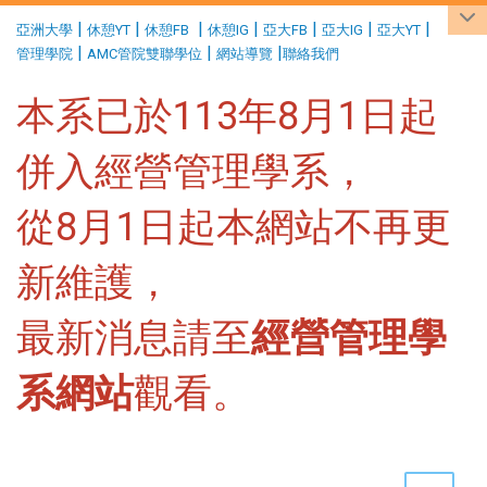
:::
|
|
|
|
|
|
|
亞洲大學
休憩YT
休憩FB
休憩IG
亞大FB
亞大IG
亞大YT
|
|
|
管理學院
AMC管院雙聯學位
網站導覽
聯絡我們
本系已於113年8月1日起
併入經營管理學系，
從8月1日起本網站不再更
新維護，
最新消息請至
經營管理學
系網站
觀看。