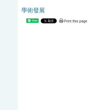
學術發展
Print this page
Share