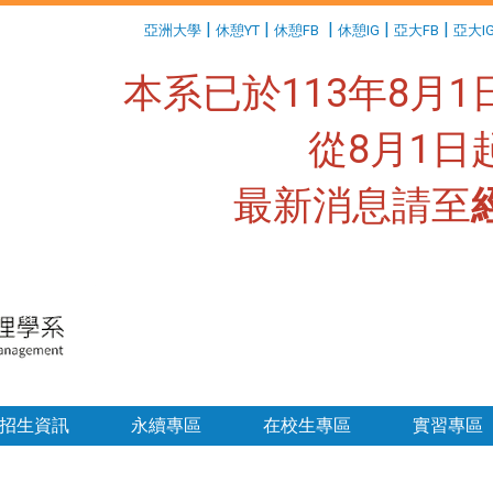
:::
|
|
|
|
|
亞洲大學
休憩YT
休憩FB
休憩IG
亞大FB
亞大I
本系已於113年8月
從8月1
最新消息請至
:::
招生資訊
永續專區
在校生專區
實習專區