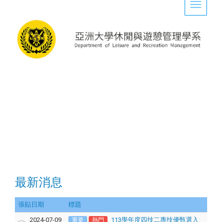
Toggle 
最新消息
張貼日期
標題
2024-07-09
113學年度四技二專技優甄選入
重要
熱門