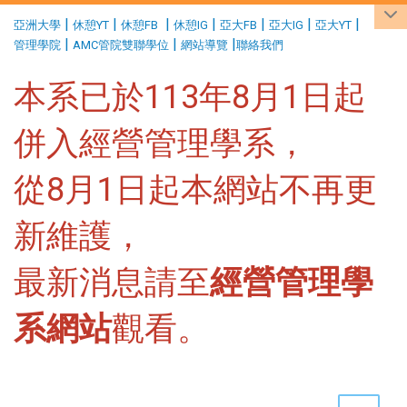
:::
|
|
|
|
|
|
|
亞洲大學
休憩YT
休憩FB
休憩IG
亞大FB
亞大IG
亞大YT
|
|
|
管理學院
AMC管院雙聯學位
網站導覽
聯絡我們
本系已於113年8月1日起
併入經營管理學系，
從8月1日起本網站不再更
新維護，
最新消息請至
經營管理學
系網站
觀看。