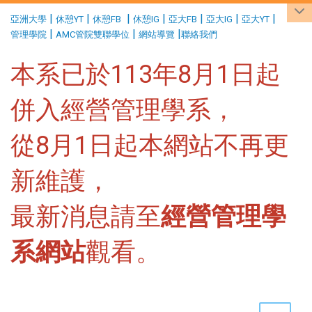
:::
|
|
|
|
|
|
|
亞洲大學
休憩YT
休憩FB
休憩IG
亞大FB
亞大IG
亞大YT
|
|
|
管理學院
AMC管院雙聯學位
網站導覽
聯絡我們
本系已於113年8月1日起
併入經營管理學系，
從8月1日起本網站不再更
新維護，
最新消息請至
經營管理學
系網站
觀看。