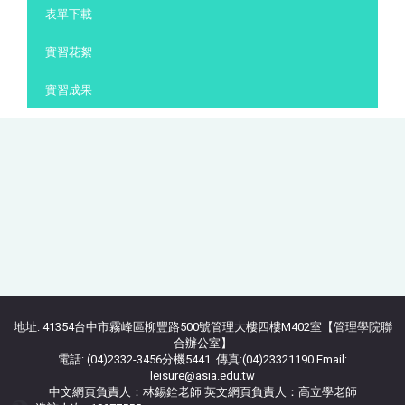
表單下載
實習花絮
實習成果
地址: 41354台中市霧峰區柳豐路500號管理大樓四樓M402室【管理學院聯
合辦公室】
電話: (04)2332-3456分機5441 傳真:(04)23321190 Email:
leisure@asia.edu.tw
中文網頁負責人：林錫銓老師 英文網頁負責人：高立學老師