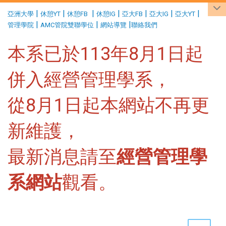
:::
|
|
|
|
|
|
|
亞洲大學
休憩YT
休憩FB
休憩IG
亞大FB
亞大IG
亞大YT
|
|
|
管理學院
AMC管院雙聯學位
網站導覽
聯絡我們
本系已於113年8月1日起
併入經營管理學系，
從8月1日起本網站不再更
新維護，
最新消息請至
經營管理學
系網站
觀看。