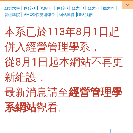
:::
|
|
|
|
|
|
|
亞洲大學
休憩YT
休憩FB
休憩IG
亞大FB
亞大IG
亞大YT
|
|
|
管理學院
AMC管院雙聯學位
網站導覽
聯絡我們
本系已於113年8月1日起
併入經營管理學系，
從8月1日起本網站不再更
新維護，
最新消息請至
經營管理學
系網站
觀看。