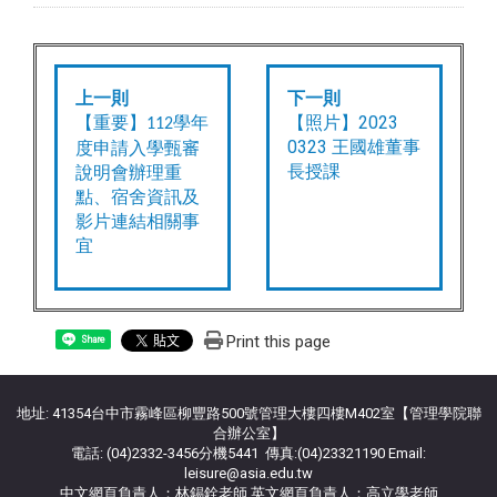
上一則
下一則
【照片】2023
學年
【重要】112
0323 王國雄董事
度申請入學甄審
長授課
說明會辦理重
點、宿舍資訊及
影片連結相關事
宜
Print this page
Share
地址: 41354台中市霧峰區柳豐路500號管理大樓四樓M402室【管理學院聯
合辦公室】
電話: (04)2332-3456分機5441 傳真:(04)23321190 Email:
leisure@asia.edu.tw
中文網頁負責人：林錫銓老師 英文網頁負責人：高立學老師