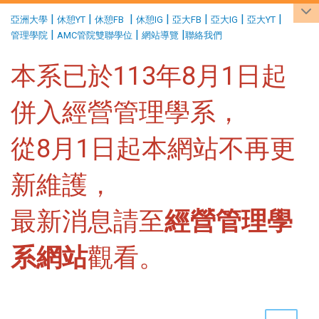
:::
|
|
|
|
|
|
|
亞洲大學
休憩YT
休憩FB
休憩IG
亞大FB
亞大IG
亞大YT
|
|
|
管理學院
AMC管院雙聯學位
網站導覽
聯絡我們
本系已於113年8月1日起
併入經營管理學系，
從8月1日起本網站不再更
新維護，
最新消息請至
經營管理學
系網站
觀看。