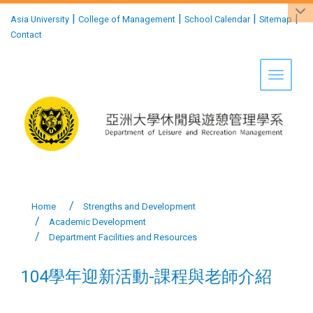
:::
|
|
|
|
Asia University
College of Management
School Calendar
Sitemap
Contact
Toggle 
Home
Strengths and Development
Academic Development
Department Facilities and Resources
104學年迎新活動-課程與老師介紹