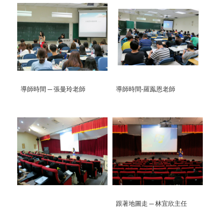
導師時間 ─ 張曼玲老師
導師時間-羅鳯恩老師
跟著地圖走 ─ 林宜欣主任