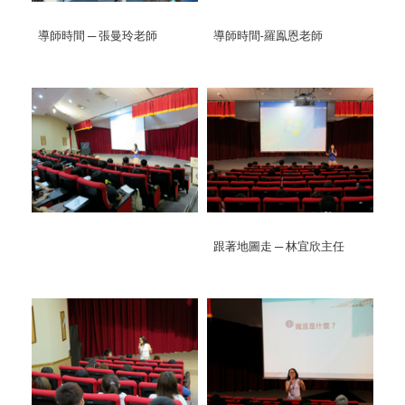
導師時間 ─ 張曼玲老師
導師時間-羅鳯恩老師
跟著地圖走 ─ 林宜欣主任