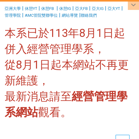
:::
|
|
|
|
|
|
|
亞洲大學
休憩YT
休憩FB
休憩IG
亞大FB
亞大IG
亞大YT
|
|
|
管理學院
AMC管院雙聯學位
網站導覽
聯絡我們
本系已於113年8月1日起
併入經營管理學系，
從8月1日起本網站不再更
新維護，
最新消息請至
經營管理學
系網站
觀看。