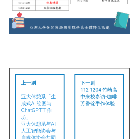
上一则
下一则
112 1204 竹崎高
中来校参访-咖啡
亚大休憩系「生
芳香锭手作体验
成
式
A I
绘图与
ChatGPT
工作
坊」
亚大休憩系与
A I
人工智能协会与
自媒体协会共同