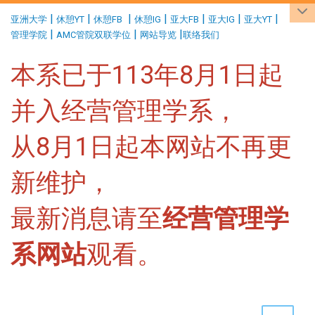
:::
|
|
|
|
|
|
|
亚洲大学
休憩YT
休憩FB
休憩IG
亚大FB
亚大IG
亚大YT
|
|
|
管理学院
AMC管院双联学位
网站导览
联络我们
本系已于113年8月1日起
并入经营管理学系，
从8月1日起本网站不再更
新维护，
最新消息请至
经营管理学
系网站
观看。