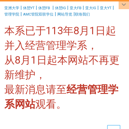
:::
|
|
|
|
|
|
|
亚洲大学
休憩YT
休憩FB
休憩IG
亚大FB
亚大IG
亚大YT
|
|
|
管理学院
AMC管院双联学位
网站导览
联络我们
本系已于113年8月1日起
并入经营管理学系，
从8月1日起本网站不再更
新维护，
最新消息请至
经营管理学
系网站
观看。