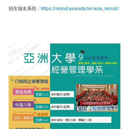
招生报名系统：
https://recruit.asia.edu.tw/asia_recruit/