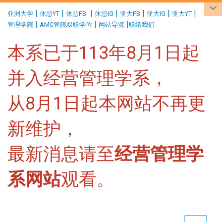
:::
|
|
|
|
|
|
|
亚洲大学
休憩YT
休憩FB
休憩IG
亚大FB
亚大IG
亚大YT
|
|
|
管理学院
AMC管院双联学位
网站导览
联络我们
本系已于113年8月1日起
并入经营管理学系，
从8月1日起本网站不再更
新维护，
最新消息请至
经营管理学
系网站
观看。