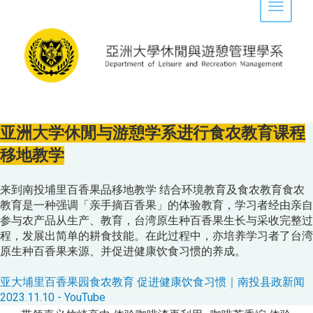
Toggle 
亚洲大学休閒与游憩学系进行食农教育课程
移地教学
来到南投埔里百香果品移地教学 结合环境教育及食农教育食农
教育是一种强调「亲手摘百香果」的体验教育，学习者经由亲自
参与农产品从生产、教育，台湾原生种百香果生长与采收完整过
程，发展出简单的耕食技能。在此过程中，亦培养学习者了台湾
原生种百香果来源、并促进健康饮食习惯的养成。
亚大埔里百香果园食农教育 促进健康饮食习惯｜南投县政新闻
2023.11.10 - YouTube