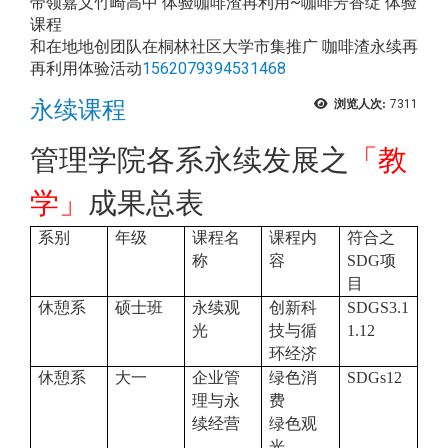
带领嘉义竹崎高中 体验咖啡渣再利用~咖啡芳香绽 体验
课程
和在地地创团队在桐林社区大学市集推广 咖啡渣永续再
再利用体验活动
1562079394531468
永续课程
浏览人次:
7311
管理学院各系永续发展之
「教
学」
成果总表
系别
年级
课程名
课程内
符合之
称
容
SDG
项
目
休憩系
硕士班
永续观
创新科
SDGS3.1
光
技与循
1.12
环经济
休憩系
大一
企业管
绿色消
SDGs12
理与永
费
续经营
绿色观
光