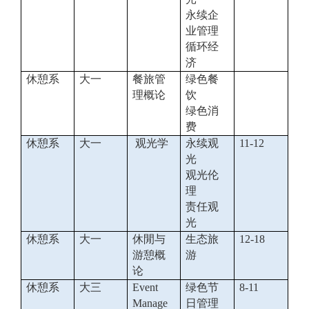
永续企
业管理
循环经
济
休憩系
大一
餐旅管
绿色餐
理概论
饮
绿色消
费
休憩系
大一
观光学
永续观
11-12
光
观光伦
理
责任观
光
休憩系
大一
休閒与
生态旅
12-18
游憩概
游
论
休憩系
大三
Event
绿色节
8-11
Manage
日管理