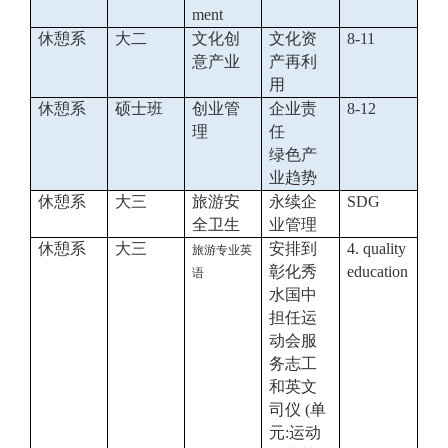
ment
休憩系
大二
文化创
文化资
8-11
意产业
产再利
用
休憩系
硕士班
创业管
企业责
8-12
理
任
绿色产
业趋势
休憩系
大三
旅游安
永续企
SDG
全卫生
业管理
休憩系
大三
安排到
4. quality
旅游专业英
彰化秀
education
语
水国中
担任运
动会服
务志工
和英文
司仪
(
单
元
:
运动