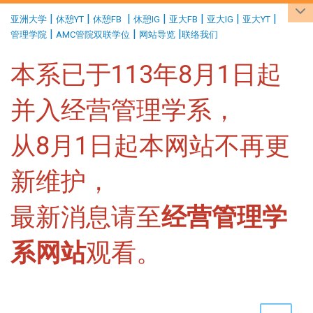
:::
|
|
|
|
|
|
|
亚洲大学
休憩YT
休憩FB
休憩IG
亚大FB
亚大IG
亚大YT
|
|
|
管理学院
AMC管院双联学位
网站导览
联络我们
本系已于113年8月1日起
并入经营管理学系，
从8月1日起本网站不再更
新维护，
最新消息请至
经营管理学
系网站
观看。