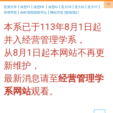
:::
|
|
|
|
|
|
|
亚洲大学
休憩YT
休憩FB
休憩IG
亚大FB
亚大IG
亚大YT
|
|
|
管理学院
AMC管院双联学位
网站导览
联络我们
本系已于113年8月1日起
并入经营管理学系，
从8月1日起本网站不再更
新维护，
最新消息请至
经营管理学
系网站
观看。