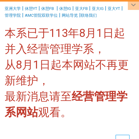
:::
|
|
|
|
|
|
|
亚洲大学
休憩YT
休憩FB
休憩IG
亚大FB
亚大IG
亚大YT
|
|
|
管理学院
AMC管院双联学位
网站导览
联络我们
本系已于113年8月1日起
并入经营管理学系，
从8月1日起本网站不再更
新维护，
最新消息请至
经营管理学
系网站
观看。