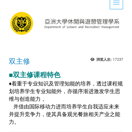
Toggle 
双主修
浏览人次:
17237
■双主修课程特色
♦
着重于专业知识及管理知能的培养，透过课程规
划培养学生专业知能外，亦循序渐进激发学生思
维与创造能力，
并借由国际移动力进而培养学生自我适应未来
并提升竞争力，使其具备观光餐旅相关产业之能
力。