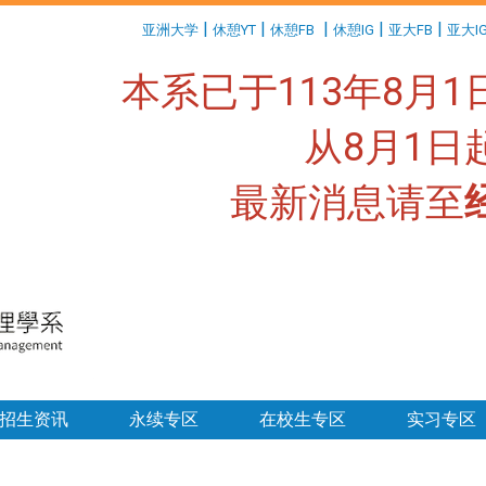
:::
|
|
|
|
|
亚洲大学
休憩YT
休憩FB
休憩IG
亚大FB
亚大I
本系已于113年8月
从8月1
最新消息请至
:::
招生资讯
永续专区
在校生专区
实习专区