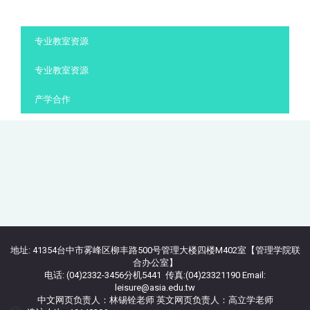
:::
专业教室资源
专业教室资源
产学合作
地址: 41354台中市雾峰区柳丰路500号管理大楼四楼M402室【管理学院联
合办公室】
电话: (04)2332-3456分机5441 传真:(04)23321190 Email:
leisure@asia.edu.tw
中文网页负责人：林锡铨老师 英文网页负责人：高立学老师