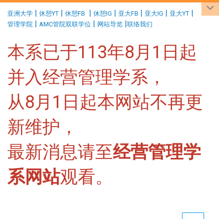
:::
|
|
|
|
|
|
|
亚洲大学
休憩YT
休憩FB
休憩IG
亚大FB
亚大IG
亚大YT
|
|
|
管理学院
AMC管院双联学位
网站导览
联络我们
本系已于113年8月1日起
并入经营管理学系，
从8月1日起本网站不再更
新维护，
最新消息请至
经营管理学
系网站
观看。