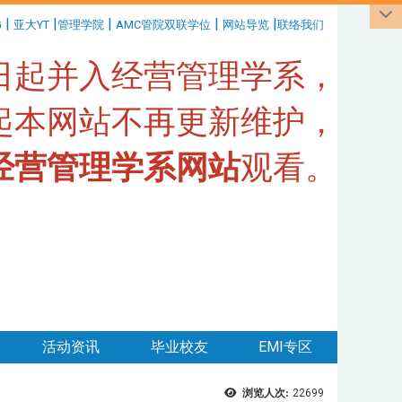
|
|
|
|
|
G
亚大YT
管理学院
AMC管院双联学位
网站导览
联络我们
1日起并入经营管理学系，
日起本网站不再更新维护，
经营管理学系网站
观看。
活动资讯
毕业校友
EMI专区
浏览人次:
22699