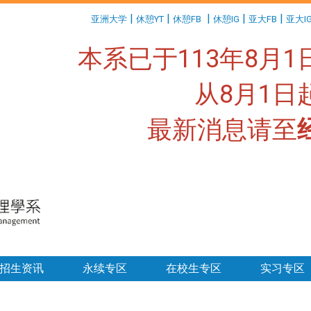
:::
|
|
|
|
|
亚洲大学
休憩YT
休憩FB
休憩IG
亚大FB
亚大I
本系已于113年8月
从8月1
最新消息请至
:::
招生资讯
永续专区
在校生专区
实习专区