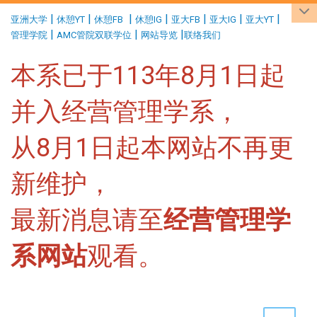
:::
|
|
|
|
|
|
|
亚洲大学
休憩YT
休憩FB
休憩IG
亚大FB
亚大IG
亚大YT
|
|
|
管理学院
AMC管院双联学位
网站导览
联络我们
本系已于113年8月1日起
并入经营管理学系，
从8月1日起本网站不再更
新维护，
最新消息请至
经营管理学
系网站
观看。