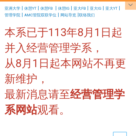
:::
|
|
|
|
|
|
|
亚洲大学
休憩YT
休憩FB
休憩IG
亚大FB
亚大IG
亚大YT
|
|
|
管理学院
AMC管院双联学位
网站导览
联络我们
本系已于113年8月1日起
并入经营管理学系，
从8月1日起本网站不再更
新维护，
最新消息请至
经营管理学
系网站
观看。