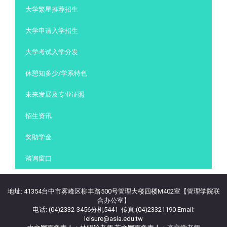
大学繁星推荐招生
大学申请入学招生
大学考试入学分发
休憩知多少/学系特色
未来发展及专业证照
招生资讯
奖助学金
谘询窗口
地址: 41354台中市雾峰区柳丰路500号管理大楼四楼M402室【管理学院联
合办公室】
电话: (04)2332-3456分机5441 传真:(04)23321190 Email:
leisure@asia.edu.tw