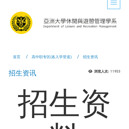
Toggle 
首页
高中职专区(各入学管道)
招生资讯
招生资讯
浏览人次:
11953
招生资