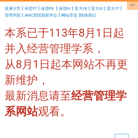
:::
|
|
|
|
|
|
|
亚洲大学
休憩YT
休憩FB
休憩IG
亚大FB
亚大IG
亚大YT
|
|
|
管理学院
AMC管院双联学位
网站导览
联络我们
本系已于113年8月1日起
并入经营管理学系，
从8月1日起本网站不再更
新维护，
最新消息请至
经营管理学
系网站
观看。