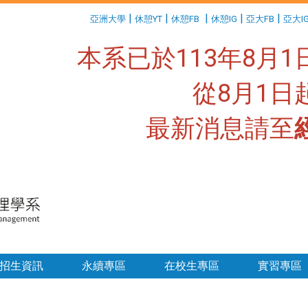
:::
|
|
|
|
|
亞洲大學
休憩YT
休憩FB
休憩IG
亞大FB
亞大I
本系已於113年8月
從8月1
最新消息請至
:::
招生資訊
永續專區
在校生專區
實習專區