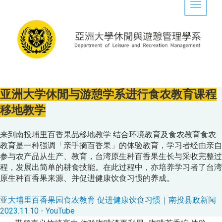
Toggle 
亚洲大学休閒与游憩学系进行食农教育课程
移地教学
来到南投埔里百香果品移地教学 结合环境教育及食农教育食农
教育是一种强调「亲手摘百香果」的体验教育，学习者经由亲自
参与农产品从生产、教育，台湾原生种百香果生长与采收完整过
程，发展出简单的耕食技能。在此过程中，亦培养学习者了台湾
原生种百香果来源、并促进健康饮食习惯的养成。
亚大埔里百香果园食农教育 促进健康饮食习惯｜南投县政新闻
2023.11.10 - YouTube