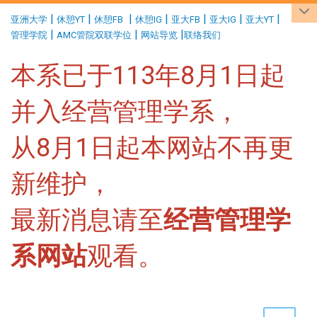
:::
|
|
|
|
|
|
|
亚洲大学
休憩YT
休憩FB
休憩IG
亚大FB
亚大IG
亚大YT
|
|
|
管理学院
AMC管院双联学位
网站导览
联络我们
本系已于113年8月1日起
并入经营管理学系，
从8月1日起本网站不再更
新维护，
最新消息请至
经营管理学
系网站
观看。