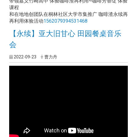
带领嘉义竹崎高中 体验咖啡渣再利用~咖啡芳香绽 体验
课程
和在地地创团队在桐林社区大学市集推广 咖啡渣永续再
再利用体验活动
1562079394531468
【永续】亚大旧甘心 田园餐桌音乐
会
2022-09-23
曹力丹