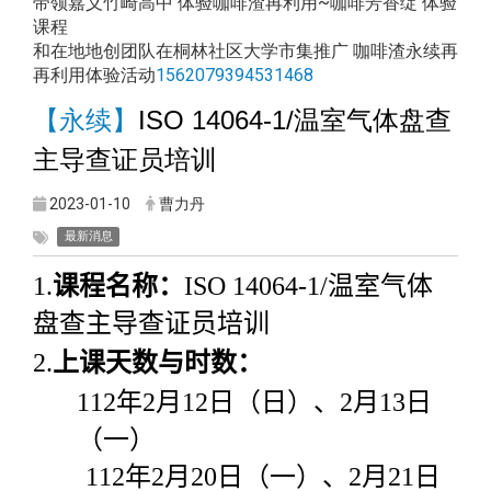
带领嘉义竹崎高中 体验咖啡渣再利用~咖啡芳香绽 体验
课程
和在地地创团队在桐林社区大学市集推广 咖啡渣永续再
再利用体验活动
1562079394531468
【永续】
ISO 14064-1/
温室气体盘查
主导查证员培训
2023-01-10
曹力丹
最新消息
1.
课程名称：
ISO 14064-1/
温室气体
盘查主导查证员培训
2.
上课天数与时数：
112
年
2
月
12
日（日）、
2
月
13
日
（一）
112
年
2
月
20
日（一）、
2
月
21
日