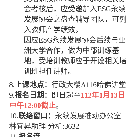
会考核后，应受邀加入
ESG
永续
发展协会之盘查辅导团队，可列
入教师产学绩效。
因应
ESG
永续发展协会后续与亚
洲大学合作，做为中部训练基
地，受培训教师应于开设相关培
训班担任讲师。
8.
上课地点：
行政大楼
A116
哈佛讲堂
9.
报名日期：
即日起至
112
年
1
月
13
日
中午
12:00
截止
。
10.
联络窗口：
永续发展推动办公室
林宜昇助理 分机
:3632
11.
报名连