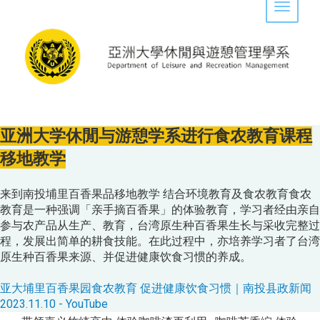
Toggle 
亚洲大学休閒与游憩学系进行食农教育课程
移地教学
来到南投埔里百香果品移地教学 结合环境教育及食农教育食农
教育是一种强调「亲手摘百香果」的体验教育，学习者经由亲自
参与农产品从生产、教育，台湾原生种百香果生长与采收完整过
程，发展出简单的耕食技能。在此过程中，亦培养学习者了台湾
原生种百香果来源、并促进健康饮食习惯的养成。
亚大埔里百香果园食农教育 促进健康饮食习惯｜南投县政新闻
2023.11.10 - YouTube