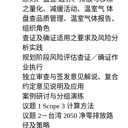
之量化、减缓活动、温室气 体
盘查品质管理、温室气体报告、
组织角色
查证及确证适用之要求及风险分
析实践
规划阶段风险评估查证／确证作
业执行
独立审查与签发意见解说、复合
约定意见说明及应用
案例研讨与分组演练
议题
1 Scope 3
计算方法
议题
2
－台湾
2050
净零排放路
径及策略