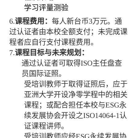
学习评量测验
6.
课程费用：
每人新台币
3
万元。通
过认证者由本校全额支付；未完成课
程者应自行支付课程费用。
7.
课程目标与未来规划：
通过认证者可取得
ISO
主任盘查
员国际证照。
受培训教师于取得证照后，应于
亚洲大学开设净零学程中的相关
课程；或配合担任本校与
ESG
永
续发展协会开设之
ISO14064-1
认
证课程讲师。
受培训教师应经
ESG
永续发展协