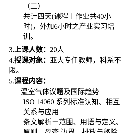
（二）
共计四天
(
课程＋作业共
40
小
时
)
，外加
6
小时之产业实习培
训。
3.
上课人数：
20
人
4.
授课对象：
亚大专任教师，科系不
限。
5.
课程内容：
温室气体议题及国际趋势
ISO 14060
系列标准认知、相互
关系与应用
条文解析－范围、用语与定义、
原则、盘查 边界、排放与移除