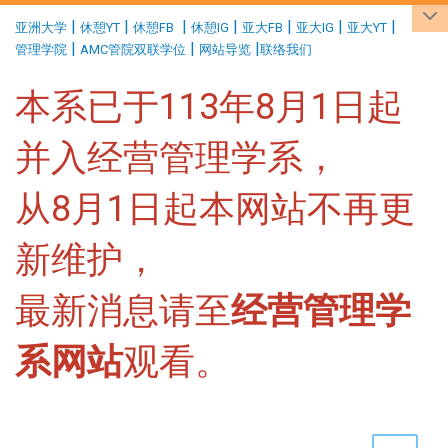
:::
|
|
|
|
|
|
|
亚洲大学
休憩YT
休憩FB
休憩IG
亚大FB
亚大IG
亚大YT
|
|
|
管理学院
AMC管院双联学位
网站导览
联络我们
本系已于113年8月1日起
并入经营管理学系，
从8月1日起本网站不再更
新维护，
最新消息请至
经营管理学
系网站
观看。