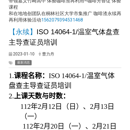
带领嘉义竹崎高中 体验咖啡渣再利用~咖啡芳香绽 体验
课程
和在地地创团队在桐林社区大学市集推广 咖啡渣永续再
再利用体验活动
1562079394531468
【永续】
ISO 14064-1/
温室气体盘查
主导查证员培训
2023-01-10
曹力丹
最新消息
1.
课程名称：
ISO 14064-1/
温室气体
盘查主导查证员培训
2.
上课天数与时数：
112
年
2
月
12
日（日）、
2
月
13
日
（一）
112
年
2
月
20
日（一）、
2
月
21
日