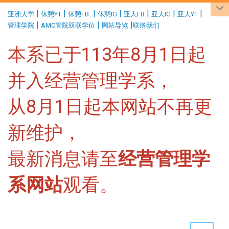
:::
|
|
|
|
|
|
|
亚洲大学
休憩YT
休憩FB
休憩IG
亚大FB
亚大IG
亚大YT
|
|
|
管理学院
AMC管院双联学位
网站导览
联络我们
本系已于113年8月1日起
并入经营管理学系，
从8月1日起本网站不再更
新维护，
最新消息请至
经营管理学
系网站
观看。