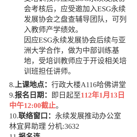
会考核后，应受邀加入
ESG
永续
发展协会之盘查辅导团队，可列
入教师产学绩效。
因应
ESG
永续发展协会后续与亚
洲大学合作，做为中部训练基
地，受培训教师应于开设相关培
训班担任讲师。
8.
上课地点：
行政大楼
A116
哈佛讲堂
9.
报名日期：
即日起至
112
年
1
月
13
日
中午
12:00
截止
。
10.
联络窗口：
永续发展推动办公室
林宜昇助理 分机
:3632
11.
报名连