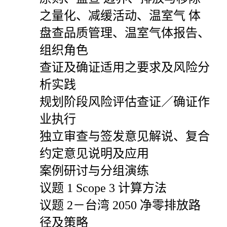
之量化、减缓活动、温室气 体
盘查品质管理、温室气体报告、
组织角色
查证及确证适用之要求及风险分
析实践
规划阶段风险评估查证／确证作
业执行
独立审查与签发意见解说、复合
约定意见说明及应用
案例研讨与分组演练
议题
1 Scope 3
计算方法
议题
2
－台湾
2050
净零排放路
径及策略