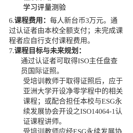
学习评量测验
6.
课程费用：
每人新台币
3
万元。通
过认证者由本校全额支付；未完成课
程者应自行支付课程费用。
7.
课程目标与未来规划：
通过认证者可取得
ISO
主任盘查
员国际证照。
受培训教师于取得证照后，应于
亚洲大学开设净零学程中的相关
课程；或配合担任本校与
ESG
永
续发展协会开设之
ISO14064-1
认
证课程讲师。
受培训教师应经
ESG
永续发展协