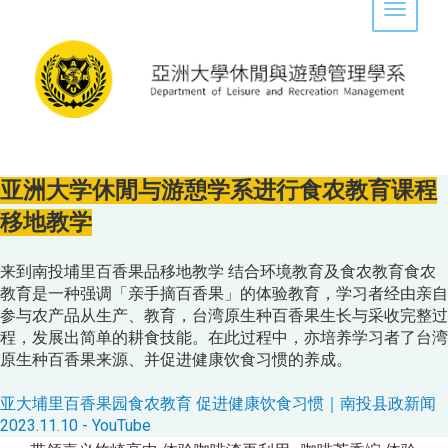
Toggle 
亚洲大学休閒与游憩学系进行食农教育课程
移地教学
来到南投埔里百香果品移地教学 结合环境教育及食农教育食农
教育是一种强调「亲手摘百香果」的体验教育，学习者经由亲自
参与农产品从生产、教育，台湾原生种百香果生长与采收完整过
程，发展出简单的耕食技能。在此过程中，亦培养学习者了台湾
原生种百香果来源、并促进健康饮食习惯的养成。
亚大埔里百香果园食农教育 促进健康饮食习惯｜南投县政新闻
2023.11.10 - YouTube