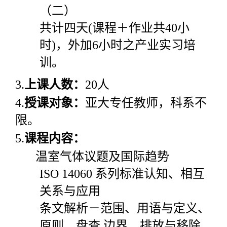
（二）
共计四天
(
课程＋作业共
40
小
时
)
，外加
6
小时之产业实习培
训。
3.
上课人数：
20
人
4.
授课对象：
亚大专任教师，科系不
限。
5.
课程内容：
温室气体议题及国际趋势
ISO 14060
系列标准认知、相互
关系与应用
条文解析－范围、用语与定义、
原则、盘查 边界、排放与移除