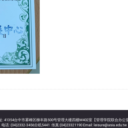
址: 41354台中市雾峰区柳丰路500号管理大楼四楼M402室【管理学院联合办公
电话: (04)2332-3456分机5441 传真:(04)23321190 Email: leisure@asia.edu.tw