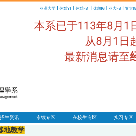
:::
|
|
|
|
|
亚洲大学
休憩YT
休憩FB
休憩IG
亚大FB
亚大I
本系已于113年8月
从8月1
最新消息请至
:::
招生资讯
永续专区
在校生专区
实习专区
移地教学