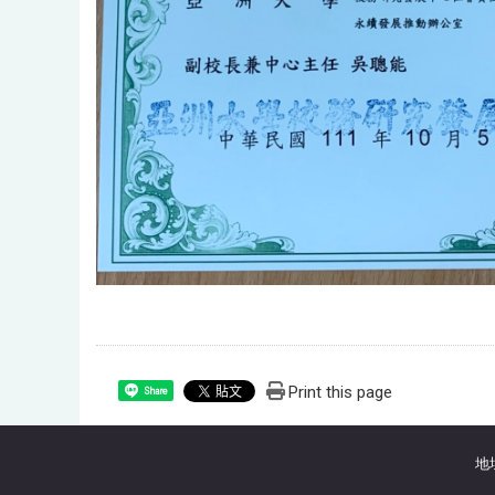
Print this page
Share
地