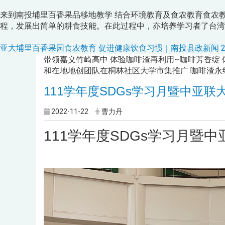
来到南投埔里百香果品移地教学 结合环境教育及食农教育食农
程，发展出简单的耕食技能。在此过程中，亦培养学习者了台湾
亚大埔里百香果园食农教育 促进健康饮食习惯｜南投县政新闻 2023.11.
带领嘉义竹崎高中 体验咖啡渣再利用~咖啡芳香绽 
和在地地创团队在桐林社区大学市集推广 咖啡渣永
111学年度SDGs学习月暨中亚
2022-11-22
曹力丹
111学年度SDGs学习月暨