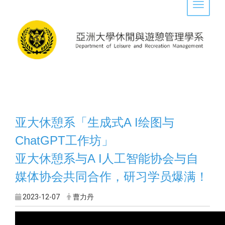
Toggle 
A I
亚大休憩系「生成
式
绘图与
ChatGPT
工作坊」
A I
亚大休憩系与
人工智能协会与自
媒体协会共同合作，研习学员爆满！
2023-12-07
曹力丹