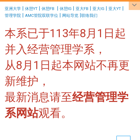
:::
|
|
|
|
|
|
|
亚洲大学
休憩YT
休憩FB
休憩IG
亚大FB
亚大IG
亚大YT
|
|
|
管理学院
AMC管院双联学位
网站导览
联络我们
本系已于113年8月1日起
并入经营管理学系，
从8月1日起本网站不再更
新维护，
最新消息请至
经营管理学
系网站
观看。