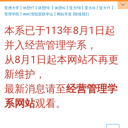
:::
|
|
|
|
|
|
|
亚洲大学
休憩YT
休憩FB
休憩IG
亚大FB
亚大IG
亚大YT
|
|
|
管理学院
AMC管院双联学位
网站导览
联络我们
本系已于113年8月1日起
并入经营管理学系，
从8月1日起本网站不再更
新维护，
最新消息请至
经营管理学
系网站
观看。