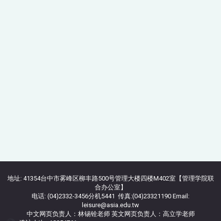
地址: 41354台中市雾峰区柳丰路500号管理大楼四楼M402室【管理学院联
合办公室】
电话: (04)2332-3456分机5441 传真:(04)23321190 Email:
leisure@asia.edu.tw
中文网页负责人：林锡铨老师 英文网页负责人：高立学老师