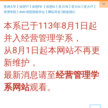
:::
|
|
|
|
|
|
|
亚洲大学
休憩YT
休憩FB
休憩IG
亚大FB
亚大IG
亚大YT
|
|
|
管理学院
AMC管院双联学位
网站导览
联络我们
本系已于113年8月1日起
并入经营管理学系，
从8月1日起本网站不再更
新维护，
最新消息请至
经营管理学
系网站
观看。