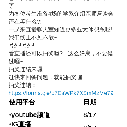
等
为各位考生准备4场的学系介绍亲师座谈会
还在等什么?!
一起来直播聊天室知道更多亚大休憩系喔!
我们线上不见不散~
号外!号外!
看直播还可以抽奖喔? 这么好康，不要错
过囉~
抽奖连结来囉
赶快来回答问题，就能抽奖喔
抽奖连结：
https://forms.gle/p7EaWPk7XSmMzMe79
使用平台
日期
•
youtube
频道
8/17
•
IG
直播