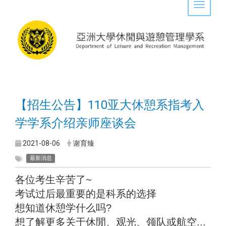
Toggle 
【招生公告】110亚大休憩系指考入
学
学系介绍亲师座谈会
2021-08-06
谢育臻
最新消息
各位考生辛苦了~
考试过后最重要的是科系的选择
想知道休憩学什么吗?
想了解更多关于休閒、观光、领队或航空...