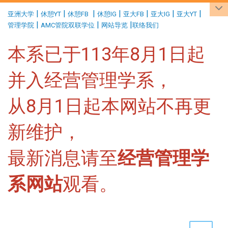
:::
|
|
|
|
|
|
|
亚洲大学
休憩YT
休憩FB
休憩IG
亚大FB
亚大IG
亚大YT
|
|
|
管理学院
AMC管院双联学位
网站导览
联络我们
本系已于113年8月1日起
并入经营管理学系，
从8月1日起本网站不再更
新维护，
最新消息请至
经营管理学
系网站
观看。