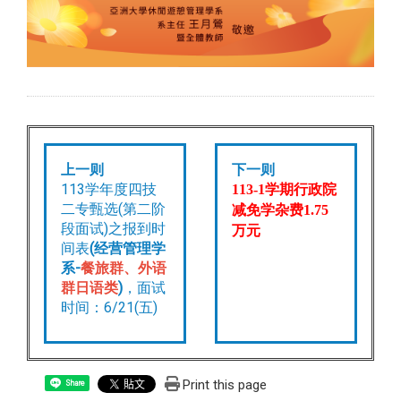
上一则
下一则
113学年度四技
113-1
学期行政院
二专甄选(第二阶
减免学杂费
1.75
段面试)之报到时
万元
间表
(经营管理学
系-
餐旅群、外语
群日语类
)
，面试
时间：6/21(五)
Print this page
Share