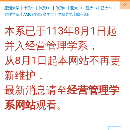
:::
|
|
|
|
|
|
|
亚洲大学
休憩YT
休憩FB
休憩IG
亚大FB
亚大IG
亚大YT
|
|
|
管理学院
AMC管院双联学位
网站导览
联络我们
本系已于113年8月1日起
并入经营管理学系，
从8月1日起本网站不再更
新维护，
最新消息请至
经营管理学
系网站
观看。