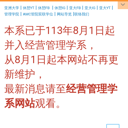
:::
|
|
|
|
|
|
|
亚洲大学
休憩YT
休憩FB
休憩IG
亚大FB
亚大IG
亚大YT
|
|
|
管理学院
AMC管院双联学位
网站导览
联络我们
本系已于113年8月1日起
并入经营管理学系，
从8月1日起本网站不再更
新维护，
最新消息请至
经营管理学
系网站
观看。