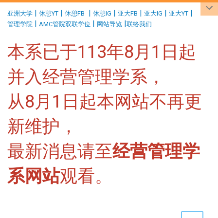
:::
|
|
|
|
|
|
|
亚洲大学
休憩YT
休憩FB
休憩IG
亚大FB
亚大IG
亚大YT
|
|
|
管理学院
AMC管院双联学位
网站导览
联络我们
本系已于113年8月1日起
并入经营管理学系，
从8月1日起本网站不再更
新维护，
最新消息请至
经营管理学
系网站
观看。