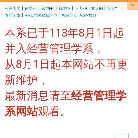
:::
|
|
|
|
|
|
|
亚洲大学
休憩YT
休憩FB
休憩IG
亚大FB
亚大IG
亚大YT
|
|
|
管理学院
AMC管院双联学位
网站导览
联络我们
本系已于113年8月1日起
并入经营管理学系，
从8月1日起本网站不再更
新维护，
最新消息请至
经营管理学
系网站
观看。