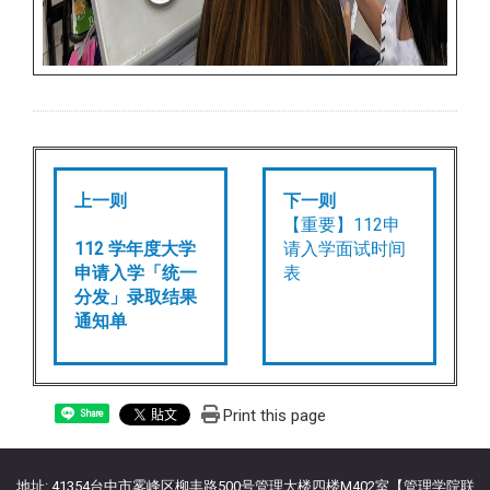
上一则
下一则
【重要】112申
112 学年度大学
请入学面试时间
申请入学「统一
表
分发」录取结果
通知单
Print this page
Share
地址: 41354台中市雾峰区柳丰路500号管理大楼四楼M402室【管理学院联