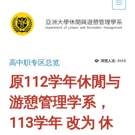
Toggle 
高中职专区总览
浏览人次:
8668
原112学年休閒与
游憩管理学系，
113学年 改为 休