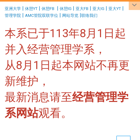
:::
|
|
|
|
|
|
|
亚洲大学
休憩YT
休憩FB
休憩IG
亚大FB
亚大IG
亚大YT
|
|
|
管理学院
AMC管院双联学位
网站导览
联络我们
本系已于113年8月1日起
并入经营管理学系，
从8月1日起本网站不再更
新维护，
最新消息请至
经营管理学
系网站
观看。