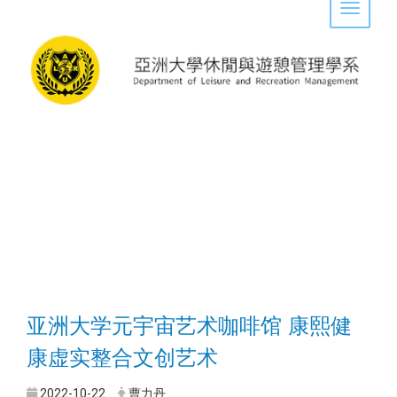
Toggle 
亚洲大学元宇宙艺术咖啡馆 康熙健
康虚实整合文创艺术
2022-10-22
曹力丹