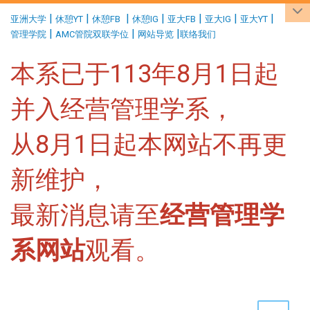
:::
|
|
|
|
|
|
|
亚洲大学
休憩YT
休憩FB
休憩IG
亚大FB
亚大IG
亚大YT
|
|
|
管理学院
AMC管院双联学位
网站导览
联络我们
本系已于113年8月1日起
并入经营管理学系，
从8月1日起本网站不再更
新维护，
最新消息请至
经营管理学
系网站
观看。