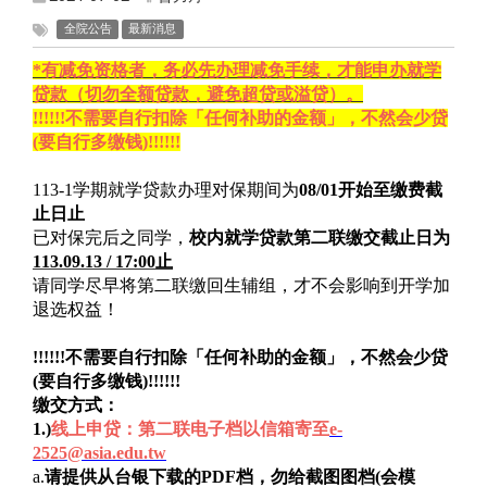
全院公告
最新消息
*
有减免资格者，务必先办理减免手续，才能申办就学
贷款（切勿全额贷款，避免超贷或溢贷）。
!!!!!!
不需要自行扣除「任何补助的金额」，不然会少贷
(
要自行多缴钱
)!!!!!!
113-1
学期就学贷款办理对保期间为
08/01
开始至缴费截
止日止
已对保完后之同学，
校内就学贷款第二联缴交截止日为
113.09.13 / 17:00
止
请同学尽早将第二联缴回生辅组，才不会影响到开学加
退选权益！
!!!!!!
不需要自行扣除「任何补助的金额」，不然会少贷
(
要自行多缴钱
)!!!!!!
缴交方式：
1.)
线上申贷：第二联电子档以信箱寄至
e-
2525@asia.edu.tw
a.
请提供从台银下载的
PDF
档，勿给截图图档
(
会模