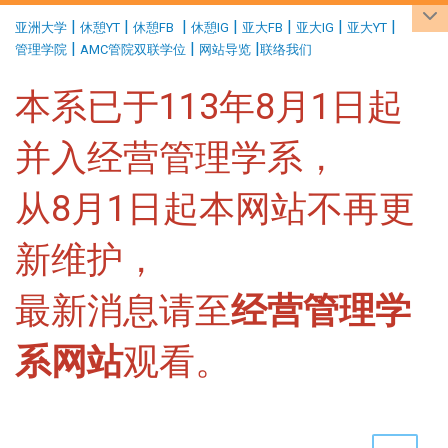
:::
|
|
|
|
|
|
|
亚洲大学
休憩YT
休憩FB
休憩IG
亚大FB
亚大IG
亚大YT
|
|
|
管理学院
AMC管院双联学位
网站导览
联络我们
本系已于113年8月1日起
并入经营管理学系，
从8月1日起本网站不再更
新维护，
最新消息请至
经营管理学
系网站
观看。