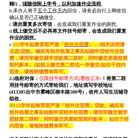
糊
!)
，
须随信附上学号，以利加速作业流程
。
b.
承办人将于
五个工作天内
回信，请务必自行上网收信
确认是否已正确缴交。
c.
请勿重复多次寄信
，会造成我们重复作业的困扰。
d.
线上缴交后不必再将文件挂号邮寄，会造成我们重复
作业的困扰。
e.
112
学年起教育部严查「
校外住宿费
」
←(
相关说明请
点选
)
贷款。确实有校外租屋之事实始能申贷校外住宿
费，请同学缴交就学贷款第二联时，同时缴交房屋租赁
契约影本。
(
如线上缴交第二联也一并缴交
)
如住于校内
宿舍，请检附缴费单即可。
2.)
临柜对保：
仅限挂号邮寄方式
(
需收正本
)
！将第二联
用挂号邮寄的方式寄给我们，地址填写学校地址
(413305
台中市雾峰区柳丰路
500
号
)
，收件人写生活辅导
组收。
※
112
学年起教育部严查「校外住宿费」贷款。确实有
校外租屋之事实始能申贷校外住宿费，请同学缴交就学
贷款第二联时，同时缴交房屋租赁契约影本；
如住于校
内宿舍，请检附缴费单即可。