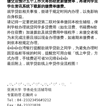
缴交后预计五个工作天将协助更新缴费单，再请同学至
学生资讯系统下载新的缴费单缴费。
就学贷款相关事项，烦请于规定时间内办理，以免影响
自身权益。
请记得一定要把就贷第二联对保单缴回本校生辅组，俾
利学校办理就贷同学多贷费用（如生活费、书籍费
&
校
外住宿费）加速拨款及就贷费用申领程序；未缴交者视
为未完成注册且须以现金办理缴费，如逾期未缴费者，
则依本校规定办理。
👍👍👍
台湾银行提醒欲就学贷款之同学，为避免办理时
因至临柜等候的时间，提醒您可用台银「线上申贷」方
式办理，手续费还可省
50
元唷
👍👍👍
最后附上，就学贷款线上申贷作业流程图！
｡
♡
｡･ﾟ
♡
ﾟ･｡
♡
｡･ﾟ
♡
ﾟ･｡
♡
｡･ﾟ
♡
ﾟ・
♡
。゜
亚洲大学
学务处生活辅导组
专案助理
石佩锜
☺
Tel
04-23323456#3212
：
Fax
04-23321028
：