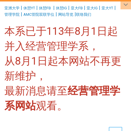
:::
|
|
|
|
|
|
|
亚洲大学
休憩YT
休憩FB
休憩IG
亚大FB
亚大IG
亚大YT
|
|
|
管理学院
AMC管院双联学位
网站导览
联络我们
本系已于113年8月1日起
并入经营管理学系，
从8月1日起本网站不再更
新维护，
最新消息请至
经营管理学
系网站
观看。