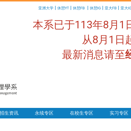
:::
|
|
|
|
|
亚洲大学
休憩YT
休憩FB
休憩IG
亚大FB
亚大I
本系已于113年8月
从8月1
最新消息请至
:::
招生资讯
永续专区
在校生专区
实习专区