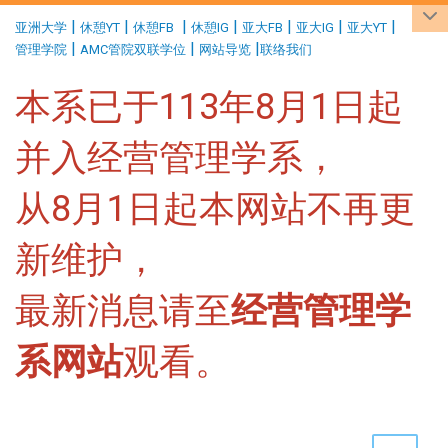
:::
|
|
|
|
|
|
|
亚洲大学
休憩YT
休憩FB
休憩IG
亚大FB
亚大IG
亚大YT
|
|
|
管理学院
AMC管院双联学位
网站导览
联络我们
本系已于113年8月1日起
并入经营管理学系，
从8月1日起本网站不再更
新维护，
最新消息请至
经营管理学
系网站
观看。