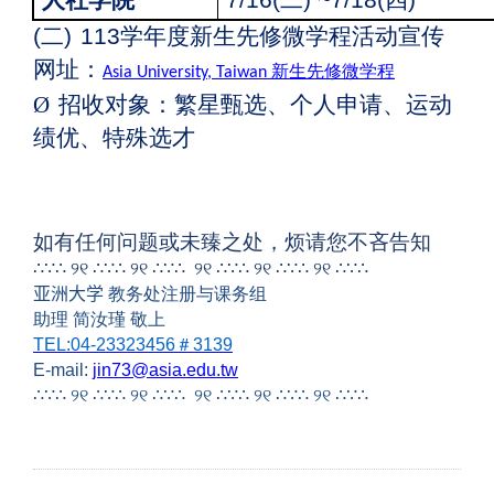
(
二)
113
学年度新生先修微学程活动宣传
网址：
新生先修微学程
Asia University, Taiwan
Ø
招收对象：繁星甄选、个人申请、运动
绩优、特殊选才
如有任何问题或未臻之处，烦请您不吝告知
∴∵∴
୨୧
∴∵∴
୨୧
∴∵∴
୨୧
∴∵∴
୨୧
∴∵∴
୨୧
∴∵∴
亚洲大学
教务处注册与课务组
助理 简汝瑾 敬上
TEL:04-23323456
＃3139
E-mail:
jin73@asia.edu.tw
∴∵∴
୨୧
∴∵∴
୨୧
∴∵∴
୨୧
∴∵∴
୨୧
∴∵∴
୨୧
∴∵∴