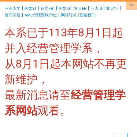
:::
|
|
|
|
|
|
|
亚洲大学
休憩YT
休憩FB
休憩IG
亚大FB
亚大IG
亚大YT
|
|
|
管理学院
AMC管院双联学位
网站导览
联络我们
本系已于113年8月1日起
并入经营管理学系，
从8月1日起本网站不再更
新维护，
最新消息请至
经营管理学
系网站
观看。