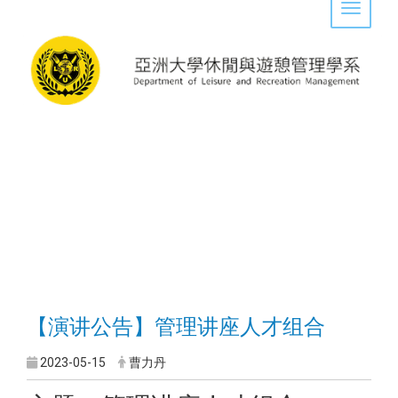
Toggle 
【演讲公告】
管理讲座人才组合
2023-05-15
曹力丹