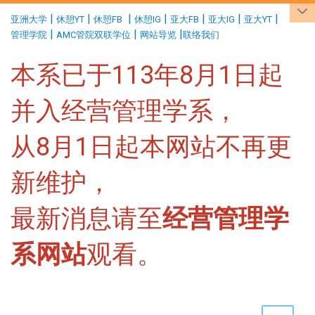
:::
|
|
|
|
|
|
|
亚洲大学
休憩YT
休憩FB
休憩IG
亚大FB
亚大IG
亚大YT
|
|
|
管理学院
AMC管院双联学位
网站导览
联络我们
本系已于113年8月1日起
并入经营管理学系，
从8月1日起本网站不再更
新维护，
最新消息请至
经营管理学
系网站
观看。