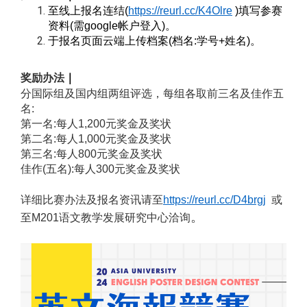
至线上报名连结(
https://reurl.cc/K4Olre
)
填写参赛
资料(需google帐户登入)。
于报名页面云端上传档案(档名:学号+姓名)。
奖励办法
｜
分国际组及国内组两组评选，每组各取前三名及佳作五
名:
第一名:每人1,200元奖金及奖状
第二名:每人1,000元奖金及奖状
第三名:每人800元奖金及奖状
佳作(五名):每人300元奖金及奖状
详细比赛办法及报名资讯请至
https://reurl.cc/D4brgj
或
。
至M201语文教学发展研究中心洽询