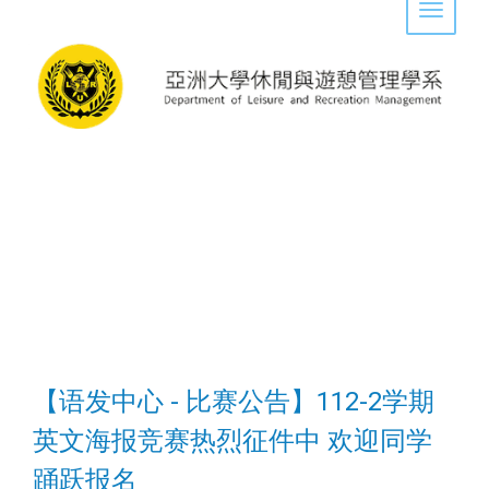
Toggle 
【语发中心 - 比赛公告】112-2学期
英文海报竞赛热烈征件中 欢迎同学
踊跃报名