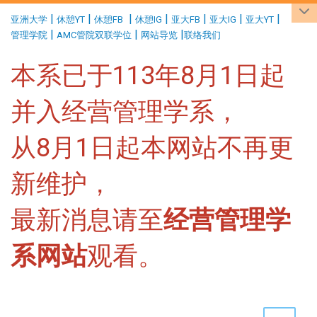
:::
|
|
|
|
|
|
|
亚洲大学
休憩YT
休憩FB
休憩IG
亚大FB
亚大IG
亚大YT
|
|
|
管理学院
AMC管院双联学位
网站导览
联络我们
本系已于113年8月1日起
并入经营管理学系，
从8月1日起本网站不再更
新维护，
最新消息请至
经营管理学
系网站
观看。