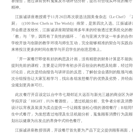
赛报告，透过课前资料蒐集及市场评估分析，提出符合现实环境的餐厅
精神。
江振诚讲座教授甫于11月26日再次获选法国美食杂志《Le Chef》「
厨」（(100 Best Chefs in The World)）殊荣，是第四次入选。江
拜会蔡进发校长，江振诚讲座期望能将多年来的经验透过更系统化的教
「教」与「学」因而有了良性的循环，「在与亚洲大学这一年多的合作
学校开放与创新的教学环境与师生互动，完全能够精准的契合与实践自
来将投注更多的时间在教学与开启学生的创意思惟上。
「开一家餐厅即使有好的构思及计画，没有精密的财务计算是不能执
提到先前的课程，主要是让同学有初步开店创业的构想及轮廓，经过同
讨论后，此次是经由报告与讲评后的反思，了解创业会遇到的瓶颈与难
次分组报告让大家互相学习，找出各组发想餐厅的优势及劣势，并经由
业规划更具体可行。
此次餐厅开店设定以台中市七期邻近大远百与新光三越的商业区为评
学拟开设「HIGHT．FUN 餐酒馆」，透过机能分析、竞争者分析及消
设计以宵夜及装潢为卖点提供一个让顾客放松心情的酒馆餐厅；B组同学则
生中式餐厅」为发想透过地理及生活机能分析，蒐集顾客消费行为及顾
划出以健康为出发点的养身中式特色餐厅。
江振诚讲座教授强调，开设餐厅首先要为产品下定义提供顾客画面，他