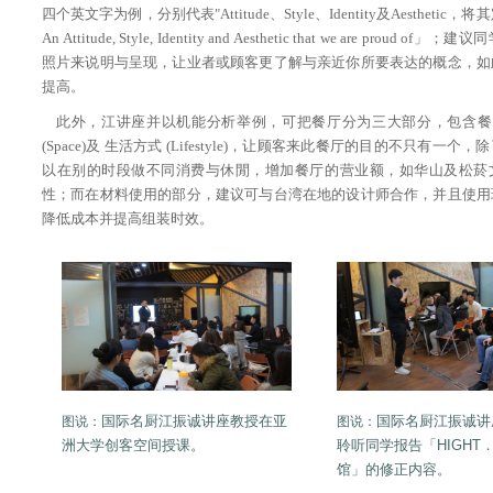
四个英文字为例，分别代表"Attitude、Style、Identity及Aesthetic，将其
An Attitude, Style, Identity and Aesthetic that we are proud 
照片来说明与呈现，让业者或顾客更了解与亲近你所要表达的概念，如
提高。
此外，江讲座并以机能分析举例，可把餐厅分为三大部分，包含餐 (Di
(Space)及 生活方式 (Lifestyle)，让顾客来此餐厅的目的不只有一个
以在别的时段做不同消费与休閒，增加餐厅的营业额，如华山及松菸
性；而在材料使用的部分，建议可与台湾在地的设计师合作，并且使用
降低成本并提高组装时效。
国际名厨江振诚讲座教授在亚
国际名厨江振诚讲
图说：
图说：
洲大学创客空间授课。
聆听同学报告「HIGHT．
馆」的修正内容。