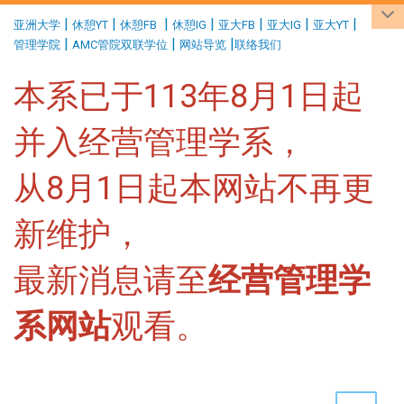
:::
|
|
|
|
|
|
|
亚洲大学
休憩YT
休憩FB
休憩IG
亚大FB
亚大IG
亚大YT
|
|
|
管理学院
AMC管院双联学位
网站导览
联络我们
本系已于113年8月1日起
并入经营管理学系，
从8月1日起本网站不再更
新维护，
最新消息请至
经营管理学
系网站
观看。