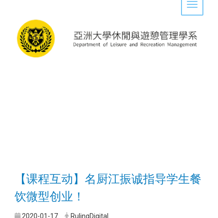
Toggle 
【课程互动】名厨江振诚指导学生餐
饮微型创业！
2020-01-17
RulingDigital