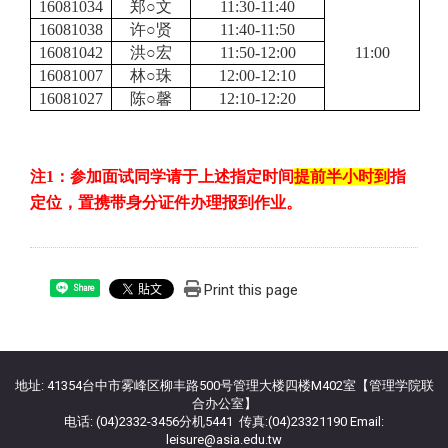
16081034
郑○文
11:30-11:40
16081038
许○贤
11:40-11:50
16081042
洪○宏
11:50-12:00
11:00
16081007
林○珠
12:00-12:10
16081027
陈○馨
12:10-12:20
注
1
：参加面试同学请于上述指定时间
提前半小时到
指
定位，置携带身分证件办理报到作业。
Print this page
Share
:::
地址: 41354台中市雾峰区柳丰路500号管理大楼四楼M402室【管理学院联
合办公室】
电话: (04)2332-3456分机5441 传真:(04)23321190 Email:
leisure@asia.edu.tw