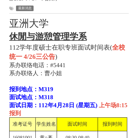
最新消息
亚洲大学
休閒与游憩管理学系
112
学年度硕士在职专班面试时间表(
全校
统一 4/26三公告
)
系办联络电话：#5441
系办联络人：曹小姐
报到地点：M319
面试地点：M318
面试日期：112年4月28日 (星期五)
上午场8:15
报到
准考证号
学生姓名
面试时间
报到时间
16081001
黄○葇
08:30-08:40