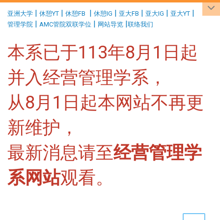
:::
|
|
|
|
|
|
|
亚洲大学
休憩YT
休憩FB
休憩IG
亚大FB
亚大IG
亚大YT
|
|
|
管理学院
AMC管院双联学位
网站导览
联络我们
本系已于113年8月1日起
并入经营管理学系，
从8月1日起本网站不再更
新维护，
最新消息请至
经营管理学
系网站
观看。