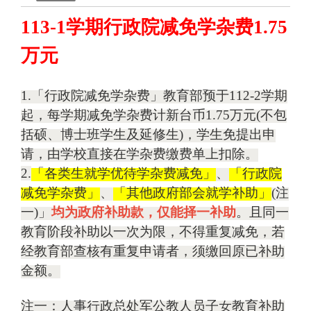
113-1
学期行政院减免学杂费
1.75
万元
1.
「行政院减免学杂费」教育部预于
112-2
学期
起，每学期减免学杂费计新台币
1.75
万元
(
不包
括硕、博士班学生及延修生
)
，学生免提出申
请，由学校直接在学杂费缴费单上扣除。
2.
「各类生就学优待学杂费减免」
、
「行政院
减免学杂费」
、
「其他政府部会就学补助」
(
注
一
)
」
均为政府补助款，仅能择一补助
。且同一
教育阶段补助以一次为限，不得重复减免，若
经教育部查核有重复申请者，须缴回原已补助
金额。
注一：人事
行
政总处军公教人员子
女
教育补助