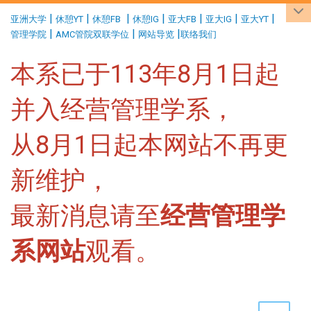
:::
|
|
|
|
|
|
|
亚洲大学
休憩YT
休憩FB
休憩IG
亚大FB
亚大IG
亚大YT
|
|
|
管理学院
AMC管院双联学位
网站导览
联络我们
本系已于113年8月1日起
并入经营管理学系，
从8月1日起本网站不再更
新维护，
最新消息请至
经营管理学
系网站
观看。