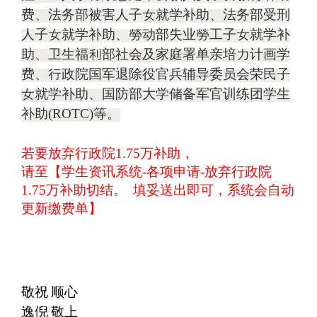
费、法务部被害人子
女
就学补助、法务部受刑
人子
女
就学补助、
勞
动部失业
勞
工子
女
就学补
助、卫生
福利
部社会及家庭署单亲培
力
计画学
费、
行
政院国军退除役官兵辅导委员会荣民子
女
就学补助、国防部大学储备军官训练团学生
补助
(ROTC)
等。
若要放弃行政院
1.75
万补助，
请至【学生资讯系统
-
各项申请
-
放弃行政院
1.75
万补助切结。
填妥送出即可，系统会自动
更新缴费单】
敬祝
顺心
逸倪
敬上