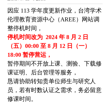
因应
113
学年度更新作业，台湾学术
伦理教育资源中心（
AREE
）网站调
整停机时间，
停机时间改为
2024
年
8
月
2
日
（五）
00:00
至
8
月
12
日（一）
18:00
暂停营运，
暂停期间不开放上课、测验、下载修
课证明、后台管理等服务，
恳请协助转知贵单位师生与研究人
员，若有时数认证之需求，务必留意
修课时间。