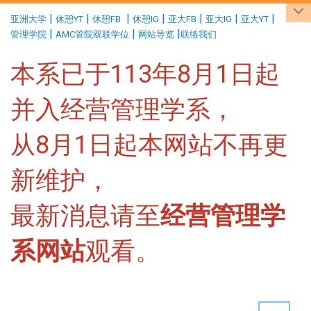
:::
|
|
|
|
|
|
|
亚洲大学
休憩YT
休憩FB
休憩IG
亚大FB
亚大IG
亚大YT
|
|
|
管理学院
AMC管院双联学位
网站导览
联络我们
本系已于113年8月1日起
并入经营管理学系，
从8月1日起本网站不再更
新维护，
最新消息请至
经营管理学
系网站
观看。