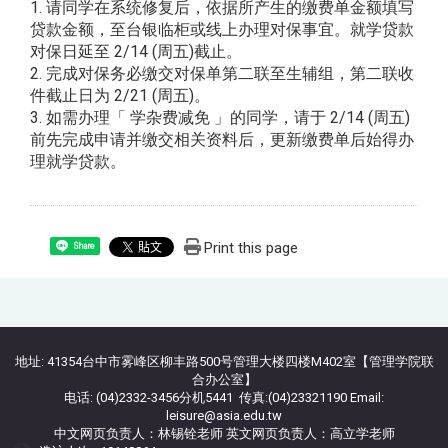
1. 请同学在系统修复后，依据所产生的缴费单金额填写
贷款金额，至台银临柜或线上办理对保事宜。就学贷款
对保日延至 2/14 (周五)截止。
2. 完成对保务必缴交对保单第二联至生辅组，第二联收
件截止日为 2/21 (周五)。
3. 如需办理「 学杂费减免 」的同学，请于 2/14 (周五)
前先完成申请并缴交相关资料后，更新缴费单后始得办
理就学贷款。
Print this page
Share
地址: 41354台中市雾峰区柳丰路500号管理大楼四楼M402室【管理学院联
合办公室】
电话: (04)2332-3456分机5441 传真:(04)23321190 Email:
leisure@asia.edu.tw
中文网页负责人：林锡铨老师 英文网页负责人：高立学老师