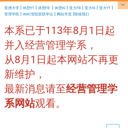
:::
|
|
|
|
|
|
|
亚洲大学
休憩YT
休憩FB
休憩IG
亚大FB
亚大IG
亚大YT
|
|
|
管理学院
AMC管院双联学位
网站导览
联络我们
本系已于113年8月1日起
并入经营管理学系，
从8月1日起本网站不再更
新维护，
最新消息请至
经营管理学
系网站
观看。