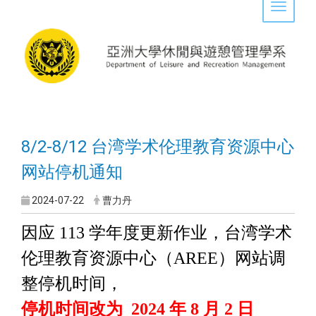
Toggle 
8/2-8/12 台湾学术伦理教育资源中心
网站停机通知
2024-07-22
曹力丹
因应
113
学年度更新作业，台湾学术
伦理教育资源中心（
AREE
）网站调
整停机时间，
停机时间改为
2024
年
8
月
2
日