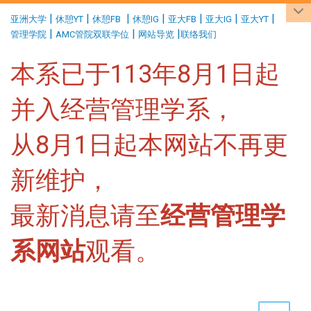
:::
|
|
|
|
|
|
|
亚洲大学
休憩YT
休憩FB
休憩IG
亚大FB
亚大IG
亚大YT
|
|
|
管理学院
AMC管院双联学位
网站导览
联络我们
本系已于113年8月1日起
并入经营管理学系，
从8月1日起本网站不再更
新维护，
最新消息请至
经营管理学
系网站
观看。