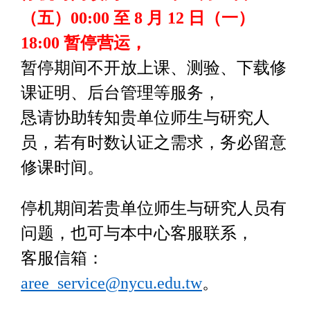
（五）
00:00
至
8
月
12
日（一）
18:00
暂停营运，
暂停期间不开放上课、测验、下载修
课证明、后台管理等服务，
恳请协助转知贵单位师生与研究人
员，若有时数认证之需求，务必留意
修课时间。
停机期间若贵单位师生与研究人员有
问题，也可与本中心客服联系，
客服信箱：
aree_service@nycu.edu.tw
。